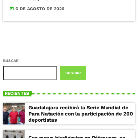
today
6 DE AGOSTO DE 2026
BUSCAR
BUSCAR
RECIENTES
Guadalajara recibirá la Serie Mundial de
Para Natación con la participación de 200
deportistas
Con nuevo biodigestor en Pátzcuaro, se