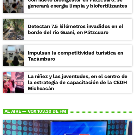
generará energía limpia y biofertilizantes
Detectan 7.5 kilómetros invadidos en el
borde del río Guani, en Pátzcuaro
Impulsan la competitividad turística en
Tacámbaro
La niñez y las juventudes, en el centro de
la estrategia de capacitación de la CEDH
Michoacán
AL AIRE — VOX 103.30 DE FM