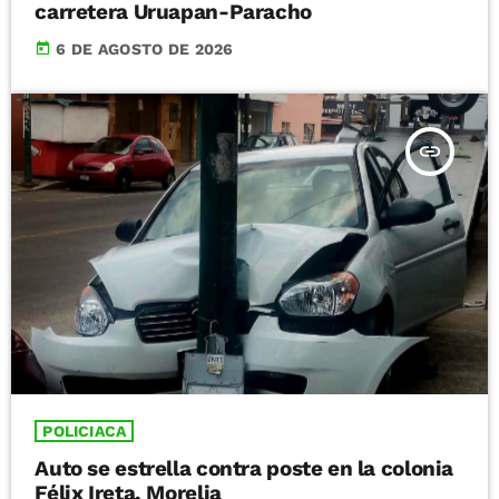
carretera Uruapan-Paracho
today
6 DE AGOSTO DE 2026
insert_link
POLICIACA
Auto se estrella contra poste en la colonia
Félix Ireta, Morelia