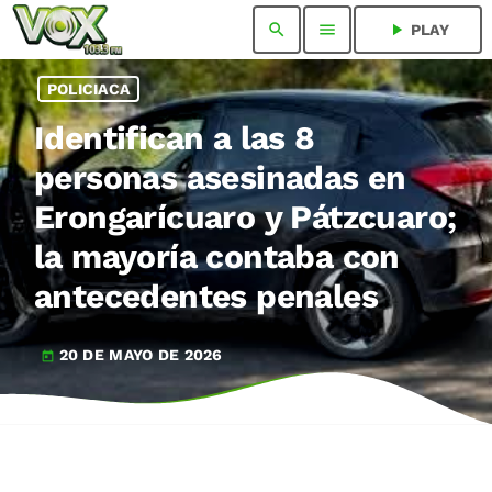
search
menu
play_arrow
PLAY
POLICIACA
Identifican a las 8
personas asesinadas en
Erongarícuaro y Pátzcuaro;
la mayoría contaba con
antecedentes penales
20 DE MAYO DE 2026
today