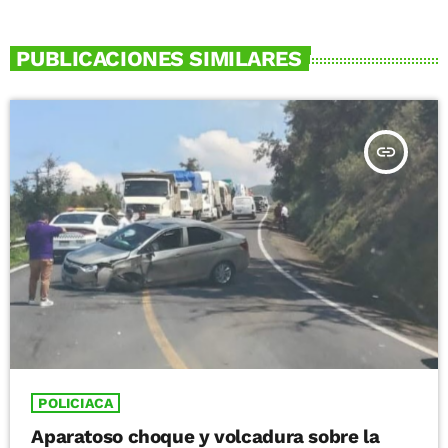
PUBLICACIONES SIMILARES
insert_link
POLICIACA
Aparatoso choque y volcadura sobre la