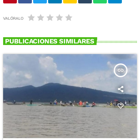
VALÓRALO
PUBLICACIONES SIMILARES
insert_link