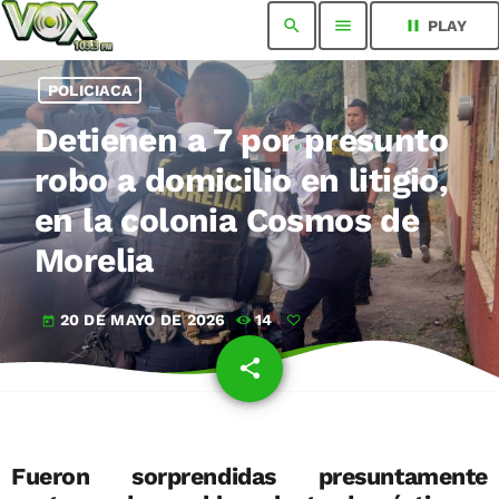
search
menu
pause
PLAY
POLICIACA
Detienen a 7 por presunto
robo a domicilio en litigio,
en la colonia Cosmos de
Morelia
20 DE MAYO DE 2026
14
today
share
email
Fueron sorprendidas presuntamente