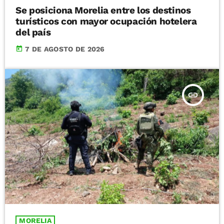
Se posiciona Morelia entre los destinos
turísticos con mayor ocupación hotelera
del país
today
7 DE AGOSTO DE 2026
insert_link
MORELIA