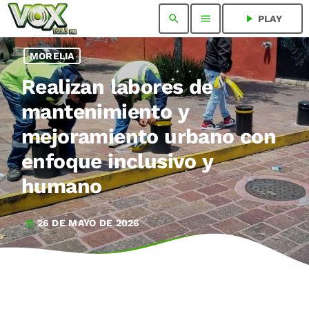
search
menu
play_arrow
PLAY
MORELIA
Realizan labores de
mantenimiento y
mejoramiento urbano con
enfoque inclusivo y
humano
26 DE MAYO DE 2026
today