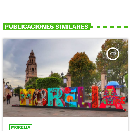
PUBLICACIONES SIMILARES
insert_link
MORELIA