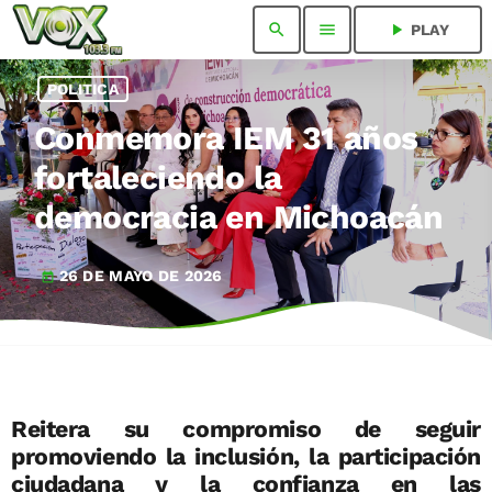
search
menu
play_arrow
PLAY
POLITICA
Conmemora IEM 31 años
fortaleciendo la
democracia en Michoacán
26 DE MAYO DE 2026
today
Reitera su compromiso de seguir
promoviendo la inclusión, la participación
ciudadana y la confianza en las