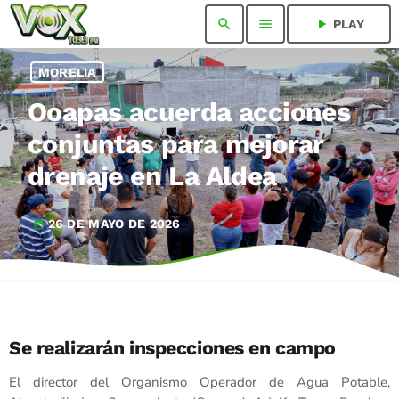
search
menu
play_arrow
PLAY
MORELIA
Ooapas acuerda acciones
conjuntas para mejorar
drenaje en La Aldea
26 DE MAYO DE 2026
today
Se realizarán inspecciones en campo
El director del Organismo Operador de Agua Potable,