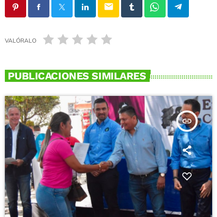
email
VALÓRALO
PUBLICACIONES SIMILARES
insert_link