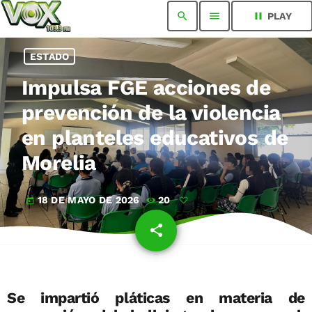
search
menu
pause
PLAY
ESTADO
Impulsa FGE acciones de
prevención de la violencia
en planteles educativos de
Morelia
18 DE MAYO DE 2026
20
today
share
email
Se impartió pláticas en materia de