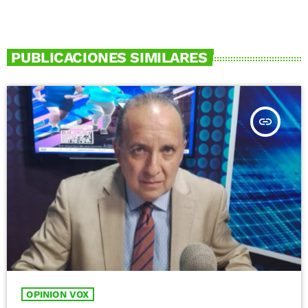
PUBLICACIONES SIMILARES
insert_link
OPINION VOX