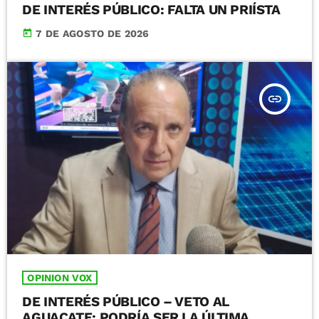
DE INTERÉS PÚBLICO: FALTA UN PRIÍSTA
today
7 DE AGOSTO DE 2026
insert_link
OPINION VOX
DE INTERÉS PÚBLICO – VETO AL
AGUACATE: PODRÍA SER LA ÚLTIMA