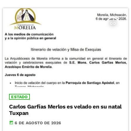
insert_link
ESTADO
Carlos Garfías Merlos es velado en su natal
Tuxpan
today
6 DE AGOSTO DE 2026