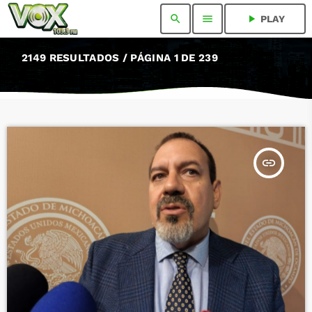
search
menu
play_arrow
PLAY
2149 RESULTADOS / PÁGINA 1 DE 239
insert_link