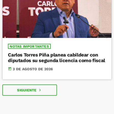
NOTAS IMPORTANTES
Carlos Torres Piña planea cabildear con
diputados su segunda licencia como fiscal
today
3 DE AGOSTO DE 2026
navigate_next
SIGUIENTE