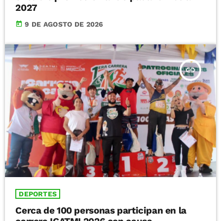
2027
today
9 DE AGOSTO DE 2026
insert_link
DEPORTES
Cerca de 100 personas participan en la