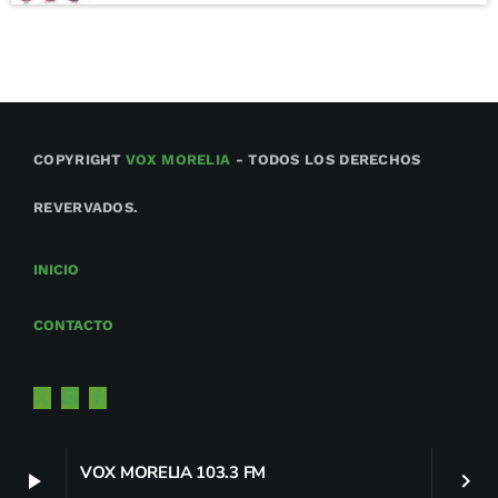
COPYRIGHT
VOX MORELIA
- TODOS LOS DERECHOS
REVERVADOS.
INICIO
CONTACTO
VOX MORELIA 103.3 FM
play_arrow
keyboard_arrow_right