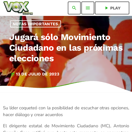
search
menu
play_arrow
PLAY
NOTAS IMPORTANTES
Jugará sólo Movimiento
Ciudadano en las próximas
elecciones
13 DE JULIO DE 2023
today
Su líder coqueteó con la posibilidad de escuchar otras opciones,
hacer diálogo y crear acuerdos
El dirigente estatal de Movimiento Ciudadano (MC), Antonio