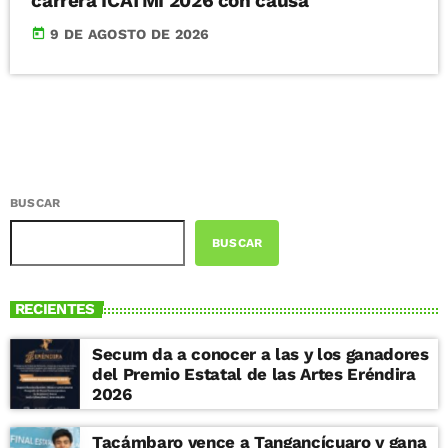
carrera ICATMI 2026 con causa
today
9 DE AGOSTO DE 2026
BUSCAR
BUSCAR
RECIENTES
Secum da a conocer a las y los ganadores
del Premio Estatal de las Artes Eréndira
2026
Tacámbaro vence a Tangancícuaro y gana