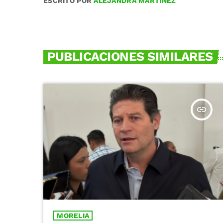
ESCRITO POR
ALEJANDRA MARTÍNEZ
PUBLICACIONES SIMILARES
insert_link
MORELIA