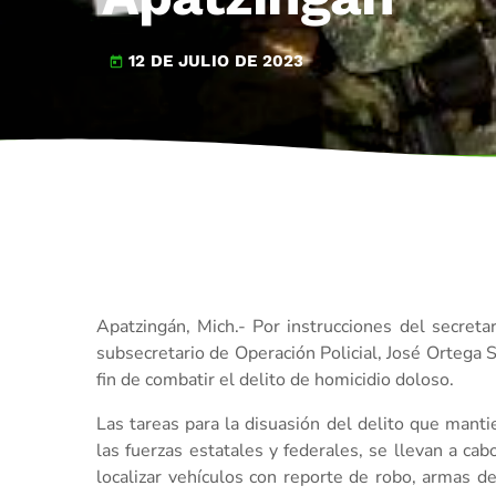
12 DE JULIO DE 2023
today
Apatzingán, Mich.- Por instrucciones del secreta
subsecretario de Operación Policial, José Ortega S
fin de combatir el delito de homicidio doloso.
Las tareas para la disuasión del delito que manti
las fuerzas estatales y federales, se llevan a ca
localizar vehículos con reporte de robo, armas 