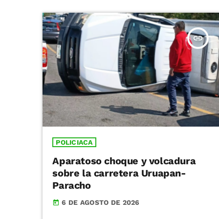
insert_link
POLICIACA
Aparatoso choque y volcadura
sobre la carretera Uruapan-
Paracho
6 DE AGOSTO DE 2026
today