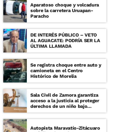
Aparatoso choque y volcadura
sobre la carretera Uruapan-
Paracho
DE INTERÉS PÚBLICO – VETO
AL AGUACATE: PODRÍA SER LA
ÚLTIMA LLAMADA
Se registra choque entre auto y
camioneta en el Centro
Histórico de Morelia
Sala Civil de Zamora garantiza
acceso a la justicia al proteger
derechos de un niño bajo
cuidado de su tía
Autopista Maravatío-Zitácuaro