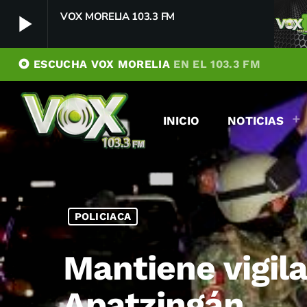
VOX MORELIA 103.3 FM
play_arrow
album
ESCUCHA VOX MORELIA
EN EL 103.3 FM
VOX MORELIA 103.3 FM
play_arrow
Player Debug
INICIO
NOTICIAS
pushFeed = INITIALIZE1786045955984
[object Object]
newFeedReading = REITERATE - 1786045955985
newFeedReading = REITERATE - 1786045956037
POLICIACA
Mantiene vigila
Apatzingán