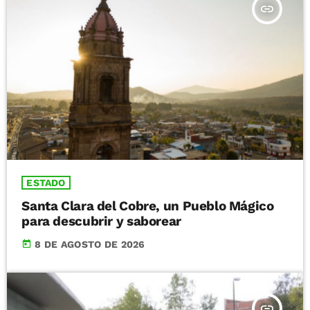
insert_link
ESTADO
Santa Clara del Cobre, un Pueblo Mágico
para descubrir y saborear
today
8 DE AGOSTO DE 2026
insert_link