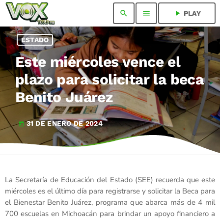
search
menu
play_arrow
PLAY
ESTADO
Este miércoles vence el
plazo para solicitar la beca
Benito Juárez
31 DE ENERO DE 2024
today
La Secretaría de Educación del Estado (SEE) recuerda que este
miércoles es el último día para registrarse y solicitar la Beca para
el Bienestar Benito Juárez, programa que abarca más de 4 mil
700 escuelas en Michoacán para brindar un apoyo financiero a