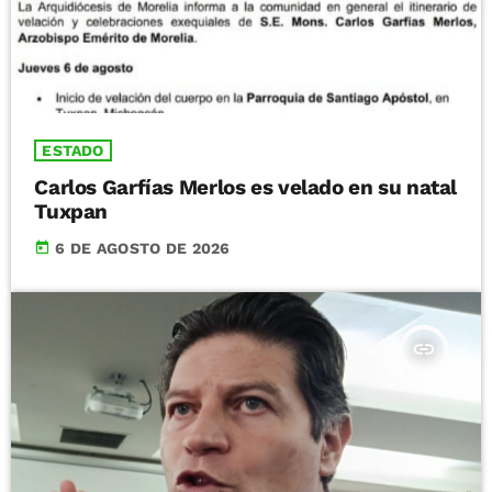
ESTADO
Carlos Garfías Merlos es velado en su natal
Tuxpan
today
6 DE AGOSTO DE 2026
insert_link