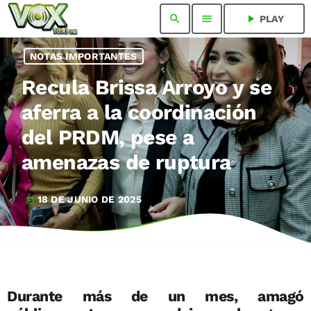
search
menu
play_arrow
PLAY
NOTAS IMPORTANTES
Recula Brissa Arroyo y se
aferra a la coordinación
del PRDM, pese a
amenazas de ruptura
18 DE JUNIO DE 2025
today
Durante más de un mes, amagó