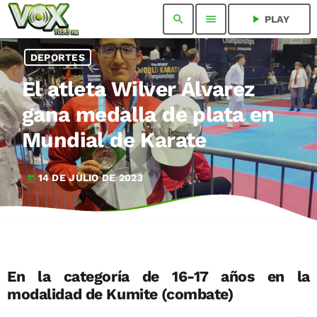
search
menu
play_arrow
PLAY
DEPORTES
El atleta Wilver Álvarez
gana medalla de plata en
Mundial de Karate
14 DE JULIO DE 2023
today
En la categoría de 16-17 años en la
modalidad de Kumite (combate)