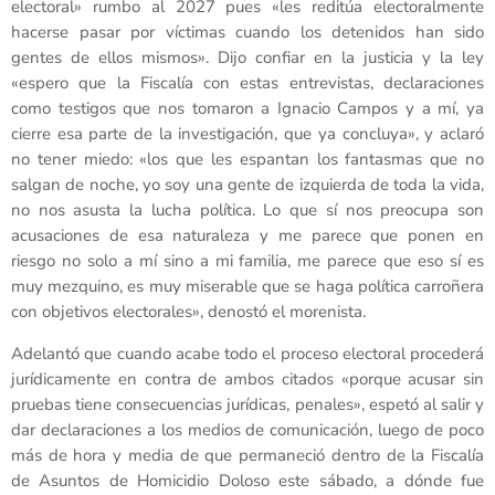
electoral» rumbo al 2027 pues «les reditúa electoralmente
hacerse pasar por víctimas cuando los detenidos han sido
gentes de ellos mismos». Dijo confiar en la justicia y la ley
«espero que la Fiscalía con estas entrevistas, declaraciones
como testigos que nos tomaron a Ignacio Campos y a mí, ya
cierre esa parte de la investigación, que ya concluya», y aclaró
no tener miedo: «los que les espantan los fantasmas que no
salgan de noche, yo soy una gente de izquierda de toda la vida,
no nos asusta la lucha política. Lo que sí nos preocupa son
acusaciones de esa naturaleza y me parece que ponen en
riesgo no solo a mí sino a mi familia, me parece que eso sí es
muy mezquino, es muy miserable que se haga política carroñera
con objetivos electorales», denostó el morenista.
Adelantó que cuando acabe todo el proceso electoral procederá
jurídicamente en contra de ambos citados «porque acusar sin
pruebas tiene consecuencias jurídicas, penales», espetó al salir y
dar declaraciones a los medios de comunicación, luego de poco
más de hora y media de que permaneció dentro de la Fiscalía
de Asuntos de Homicidio Doloso este sábado, a dónde fue