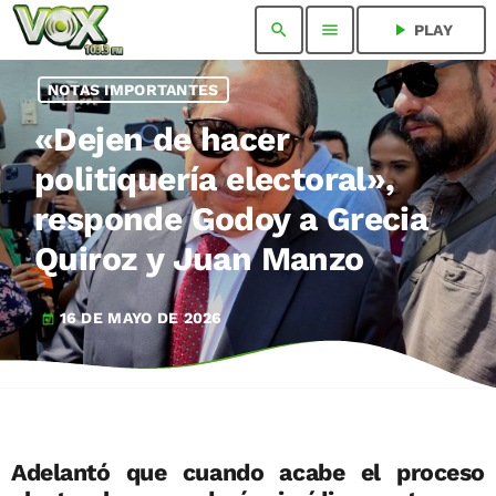
search
menu
play_arrow
PLAY
NOTAS IMPORTANTES
«Dejen de hacer
politiquería electoral»,
responde Godoy a Grecia
Quiroz y Juan Manzo
16 DE MAYO DE 2026
today
Adelantó que cuando acabe el proceso