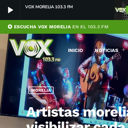
VOX MORELIA 103.3 FM
play_arrow
album
ESCUCHA VOX MORELIA
EN EL 103.3 FM
VOX MORELIA 103.3 FM
play_arrow
Player Debug
INICIO
NOTICIAS
pushFeed = INITIALIZE1786200761675
[object Object]
newFeedReading = REITERATE - 1786200761676
newFeedReading = REITERATE - 1786200761776
MORELIA
Artistas morel
visibilizar cad