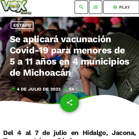
search
menu
pause
PLAY
ESTADO
Se aplicará vacunación
Covid-19 para menores de
5 a 11 años en 4 municipios
de Michoacán
4 DE JULIO DE 2023
54
today
share
email
Del 4 al 7 de julio en Hidalgo, Jacona,