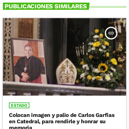
PUBLICACIONES SIMILARES
insert_link
ESTADO
Colocan imagen y palio de Carlos Garfias
en Catedral, para rendirle y honrar su
memoria