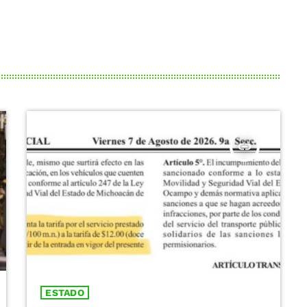
insert_link
ESTADO