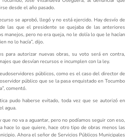
e Tocumbo, José Villanueva Oseguera, al denunciar que
irse desde el año pasado.
ecurso se aprobó, llegó y no está ejercido. Hay desvío de
 de las que el presidente se quejaba de las anteriores
s manejos, pero no era queja, no le dolía lo que le hacían
en no lo hacía”, dijo.
es para autorizar nuevas obras, su voto será en contra,
najes que desvían recursos e incumplen con la ley.
eudoservidores públicos, como es el caso del director de
doservidor público que se la pasa enquistado en Tocumbo
a”, comentó.
ica pudo haberse evitado, toda vez que se autorizó en
el agua.
y que no va a aguantar, pero no podíamos seguir con eso,
a hace lo que quiere, hace otro tipo de obras menos las
icipio. Ahora el señor de Servicios Públicos Municipales