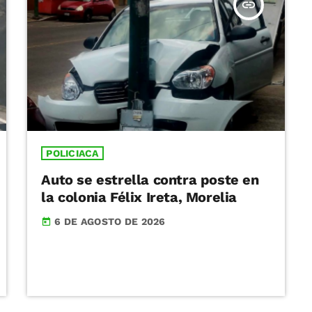
insert_link
POLICIACA
Auto se estrella contra poste en
la colonia Félix Ireta, Morelia
6 DE AGOSTO DE 2026
today