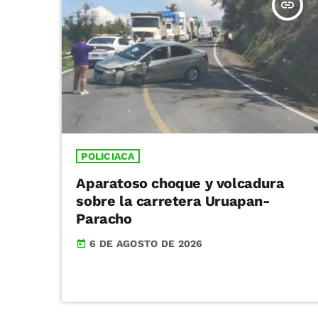
insert_link
POLICIACA
Aparatoso choque y volcadura
sobre la carretera Uruapan-
Paracho
6 DE AGOSTO DE 2026
today