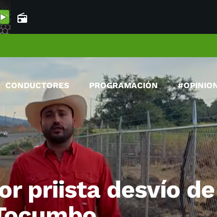
radio
CONDUCTORES
PROGRAMACIÓN
#OPINIO
r priista desvío de
 Tocumbo