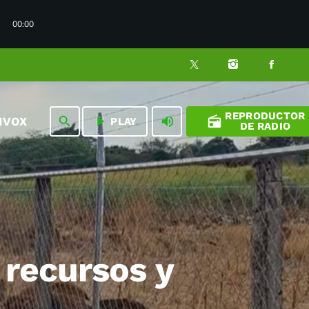
00:00
REPRODUCTOR
play_arrow
volume_up
radio
search
NVOX
PLAY
DE RADIO
 recursos y