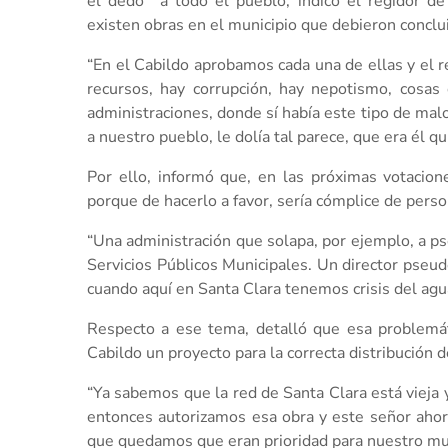
el dedo´ a todo el pueblo, indicó el regidor d
existen obras en el municipio que debieron conclu
“En el Cabildo aprobamos cada una de ellas y el r
recursos, hay corrupción, hay nepotismo, cosas
administraciones, donde sí había este tipo de malo
a nuestro pueblo, le dolía tal parece, que era él qui
Por ello, informó que, en las próximas votacion
porque de hacerlo a favor, sería cómplice de perso
“Una administración que solapa, por ejemplo, a ps
Servicios Públicos Municipales. Un director pseu
cuando aquí en Santa Clara tenemos crisis del agu
Respecto a ese tema, detalló que esa problemát
Cabildo un proyecto para la correcta distribución d
“Ya sabemos que la red de Santa Clara está vieja 
entonces autorizamos esa obra y este señor ahor
que quedamos que eran prioridad para nuestro mun