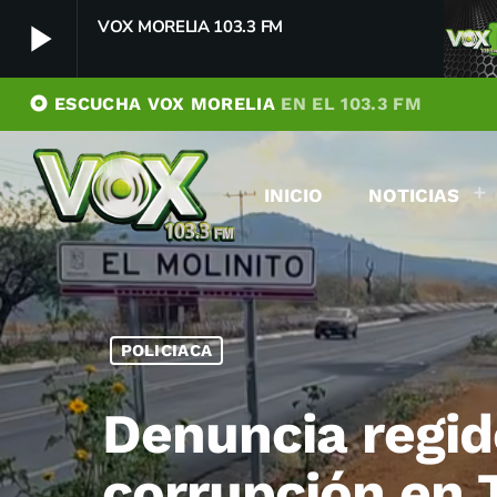
VOX MORELIA 103.3 FM
play_arrow
album
ESCUCHA VOX MORELIA
EN EL 103.3 FM
VOX MORELIA 103.3 FM
play_arrow
Player Debug
INICIO
NOTICIAS
pushFeed = INITIALIZE1786120882486
[object Object]
newFeedReading = REITERATE - 1786120882487
newFeedReading = REITERATE - 1786120882558
POLICIACA
Denuncia regido
corrupción en