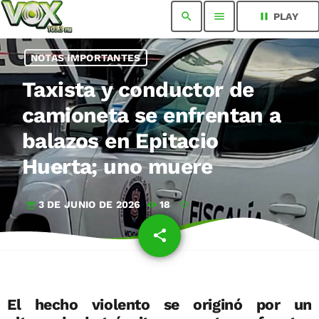
search
menu
pause
PLAY
NOTAS IMPORTANTES
Taxista y conductor de
camioneta se enfrentan a
balazos en Epitacio
Huerta; uno muere
3 DE JUNIO DE 2026
18
today
share
email
El hecho violento se originó por un