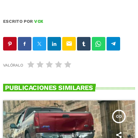
ESCRITO POR
VOX
email
VALÓRALO
PUBLICACIONES SIMILARES
insert_link