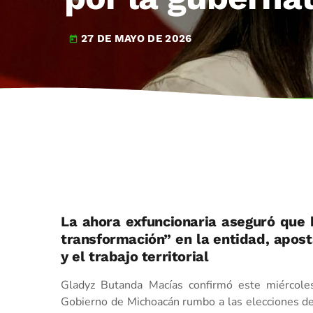
27 DE MAYO DE 2026
today
La ahora exfuncionaria aseguró que 
transformación” en la entidad, apos
y el trabajo territorial
Gladyz Butanda Macías confirmó este miércoles
Gobierno de Michoacán rumbo a las elecciones de