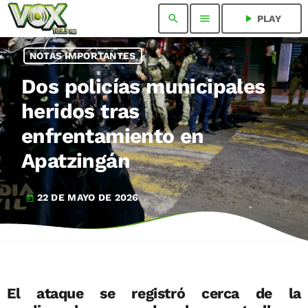
search
menu
play_arrow
PLAY
NOTAS IMPORTANTES
Dos policías municipales
heridos tras
enfrentamiento en
Apatzingán
22 DE MAYO DE 2026
today
El ataque se registró cerca de la