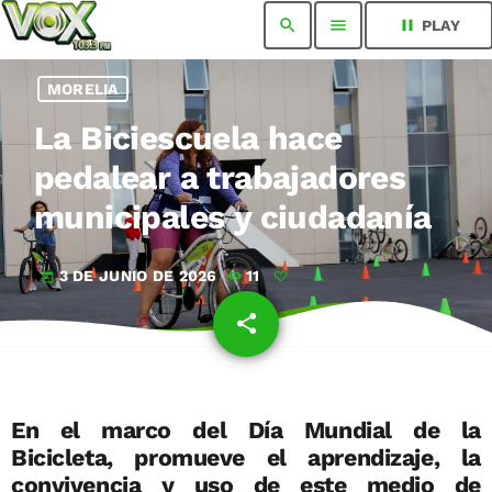
search
menu
pause
PLAY
MORELIA
La Biciescuela hace
pedalear a trabajadores
municipales y ciudadanía
3 DE JUNIO DE 2026
11
today
share
email
En el marco del Día Mundial de la
Bicicleta, promueve el aprendizaje, la
convivencia y uso de este medio de