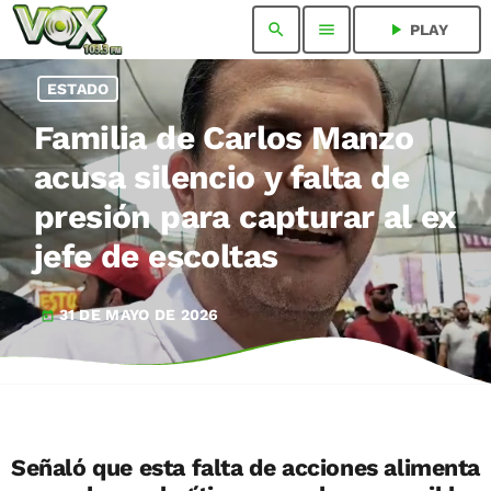
search
menu
play_arrow
PLAY
ESTADO
Familia de Carlos Manzo
acusa silencio y falta de
presión para capturar al ex
jefe de escoltas
31 DE MAYO DE 2026
today
Señaló que esta falta de acciones alimenta