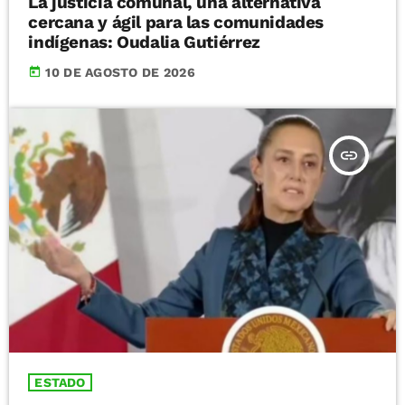
La justicia comunal, una alternativa
cercana y ágil para las comunidades
indígenas: Oudalia Gutiérrez
today
10 DE AGOSTO DE 2026
insert_link
ESTADO