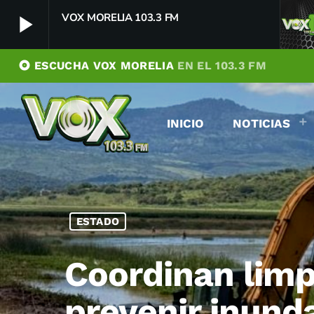
play_arrow
VOX MORELIA 103.3 FM
album
ESCUCHA VOX MORELIA
EN EL 103.3 FM
VOX MORELIA 103.3 FM
play_arrow
Player Debug
INICIO
NOTICIAS
pushFeed = INITIALIZE1786004587004
[object Object]
newFeedReading = REITERATE - 1786004587006
newFeedReading = REITERATE - 1786004587117
ESTADO
Coordinan limp
prevenir inund