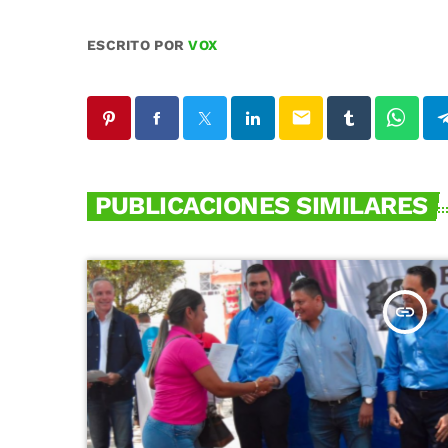
ESCRITO POR
VOX
email
PUBLICACIONES SIMILARES
insert_link