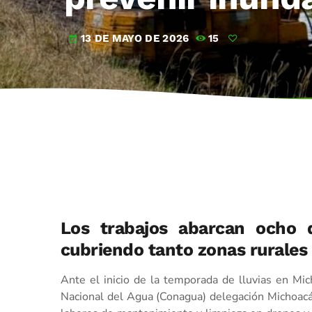
13 DE MAYO DE 2026
15
today
Los trabajos abarcan ocho d
cubriendo tanto zonas rurale
Ante el inicio de la temporada de lluvias en Mi
Nacional del Agua (Conagua) delegación Michoacán 