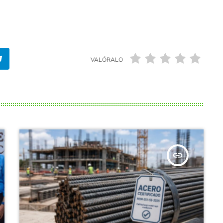
VALÓRALO
insert_link