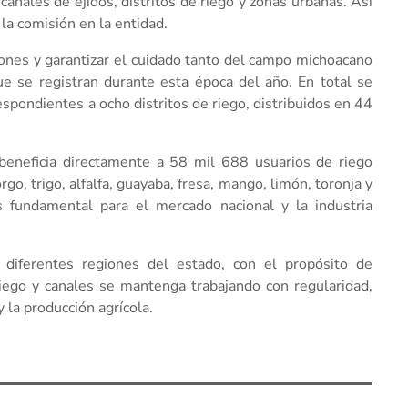
anales de ejidos, distritos de riego y zonas urbanas. Así
la comisión en la entidad.
iones y garantizar el cuidado tanto del campo michoacano
ue se registran durante esta época del año. En total se
spondientes a ocho distritos de riego, distribuidos en 44
e beneficia directamente a 58 mil 688 usuarios de riego
go, trigo, alfalfa, guayaba, fresa, mango, limón, toronja y
s fundamental para el mercado nacional y la industria
s diferentes regiones del estado, con el propósito de
riego y canales se mantenga trabajando con regularidad,
 la producción agrícola.