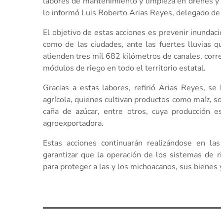
labores de mantenimiento y limpieza en drenes y c
lo informó Luis Roberto Arias Reyes, delegado de 
El objetivo de estas acciones es prevenir inundac
como de las ciudades, ante las fuertes lluvias q
atienden tres mil 682 kilómetros de canales, corre
módulos de riego en todo el territorio estatal.
Gracias a estas labores, refirió Arias Reyes, s
agrícola, quienes cultivan productos como maíz, sor
caña de azúcar, entre otros, cuya producción e
agroexportadora.
Estas acciones continuarán realizándose en la
garantizar que la operación de los sistemas de 
para proteger a las y los michoacanos, sus bienes y