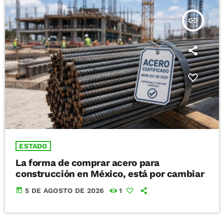
insert_link
ESTADO
La forma de comprar acero para
construcción en México, está por cambiar
today
5 DE AGOSTO DE 2026
1