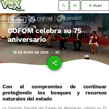
search
menu
pause
PLAY
ESTADO
COFOM celebra su 75
aniversario
18 DE MAYO DE 2026
32
today
share
email
Con el compromiso de continuar
protegiendo los bosques y recursos
naturales del estado
La Comisión Forestal del Estado de Michoacán, celebró su 75