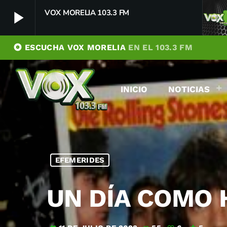
play_arrow
VOX MORELIA 103.3 FM
album
ESCUCHA VOX MORELIA
EN EL 103.3 FM
VOX MORELIA 103.3 FM
play_arrow
Player Debug
INICIO
NOTICIAS
pushFeed = INITIALIZE1786035271203
[object Object]
newFeedReading = REITERATE - 1786035271208
newFeedReading = REITERATE - 1786035271283
EFEMERIDES
UN DÍA COMO H