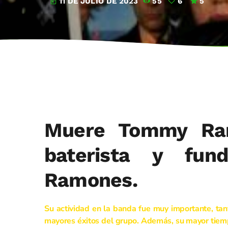
11 DE JULIO DE 2023
55
6
5
today
Muere Tommy Ram
baterista y fun
Ramones.
Su actividad en la banda fue muy importante, tan
mayores éxitos del grupo. Además, su mayor tiem