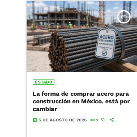
insert_link
ESTADO
La forma de comprar acero para
construcción en México, está por
cambiar
5 DE AGOSTO DE 2026
2
today