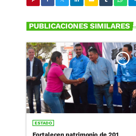
PUBLICACIONES SIMILARES
insert_link
ESTADO
Fortalecen patrimonio de 201