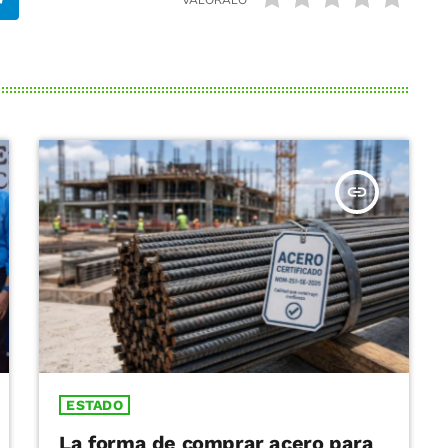
insert_link
ESTADO
La forma de comprar acero para