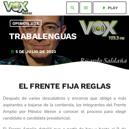
search
menu
play_arrow
PLAY
OPINION VOX
TRABALENGUAS
5 DE JULIO DE 2023
today
EL FRENTE FIJA REGLAS
Después de varios descalabros y enconos que obligó a más
aspirantes a bajarse de la contienda, los integrantes del Frente
Amplio por México dieron a conocer el proceso para elegir
candidato o candidata presidencial.
El Frente Amplio detalló que a partir de hoy y hasta el 9 de