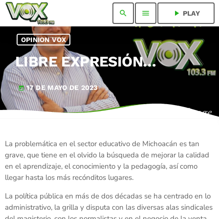
search
menu
play_arrow
PLAY
OPINION VOX
LIBRE EXPRESIÓN…
17 DE MAYO DE 2023
today
La problemática en el sector educativo de Michoacán es tan
grave, que tiene en el olvido la búsqueda de mejorar la calidad
en el aprendizaje, el conocimiento y la pedagogía, así como
llegar hasta los más recónditos lugares.
La política pública en más de dos décadas se ha centrado en lo
administrativo, la grilla y disputa con las diversas alas sindicales
del magisterio, con los normalistas y en el negocio de la venta