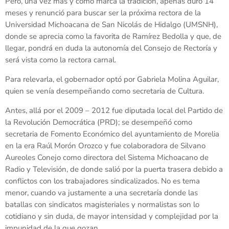
Pero, una vez más y como marca la tradición, apenas duró 14
meses y renunció para buscar ser la próxima rectora de la
Universidad Michoacana de San Nicolás de Hidalgo (UMSNH),
donde se aprecia como la favorita de Ramírez Bedolla y que, de
llegar, pondrá en duda la autonomía del Consejo de Rectoría y
será vista como la rectora carnal.
Para relevarla, el gobernador optó por Gabriela Molina Aguilar,
quien se venía desempeñando como secretaria de Cultura.
Antes, allá por el 2009 – 2012 fue diputada local del Partido de
la Revolución Democrática (PRD); se desempeñó como
secretaria de Fomento Económico del ayuntamiento de Morelia
en la era Raúl Morón Orozco y fue colaboradora de Silvano
Aureoles Conejo como directora del Sistema Michoacano de
Radio y Televisión, de donde salió por la puerta trasera debido a
conflictos con los trabajadores sindicalizados. No es tema
menor, cuando va justamente a una secretaría donde las
batallas con sindicatos magisteriales y normalistas son lo
cotidiano y sin duda, de mayor intensidad y complejidad por la
impunidad de la que gozan.