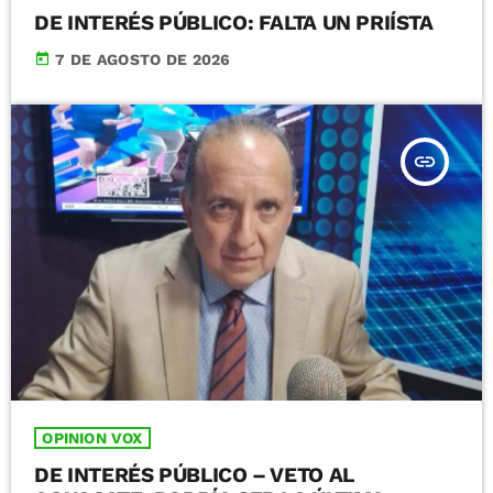
DE INTERÉS PÚBLICO: FALTA UN PRIÍSTA
today
7 DE AGOSTO DE 2026
insert_link
OPINION VOX
DE INTERÉS PÚBLICO – VETO AL