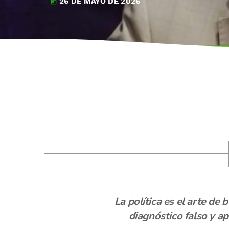
26 DE MAYO DE 2026
today
La política es el arte de
diagnóstico falso y a