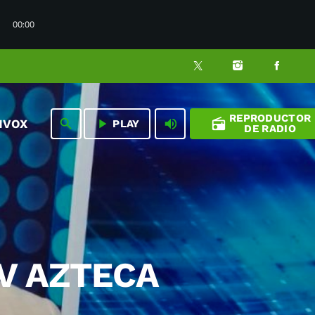
00:00
REPRODUCTOR
play_arrow
volume_up
radio
search
NVOX
PLAY
DE RADIO
TV AZTECA