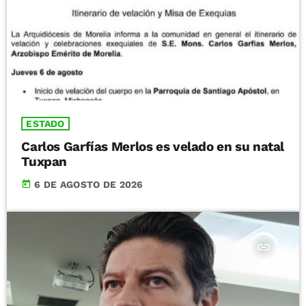
ESTADO
Carlos Garfías Merlos es velado en su natal
Tuxpan
today
6 DE AGOSTO DE 2026
insert_link