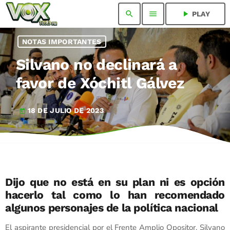
search
menu
play_arrow
PLAY
NOTAS IMPORTANTES
Silvano no declinará a
favor de Xóchitl Gálvez
18 DE JULIO DE 2023
today
Dijo que no está en su plan ni es opción
hacerlo tal como lo han recomendado
algunos personajes de la política nacional
El aspirante presidencial por el Frente Amplio Opositor, Silvano