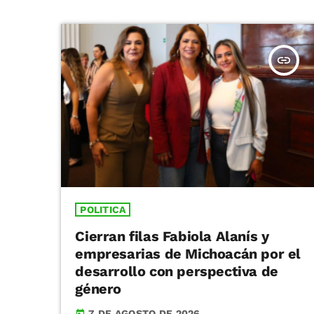
insert_link
POLITICA
Cierran filas Fabiola Alanís y
empresarias de Michoacán por el
desarrollo con perspectiva de
género
7 DE AGOSTO DE 2026
today