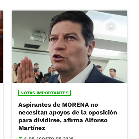
insert_link
NOTAS IMPORTANTES
Aspirantes de MORENA no
necesitan apoyos de la oposición
para dividirse, afirma Alfonso
Martínez
6 DE AGOSTO DE 2026
today