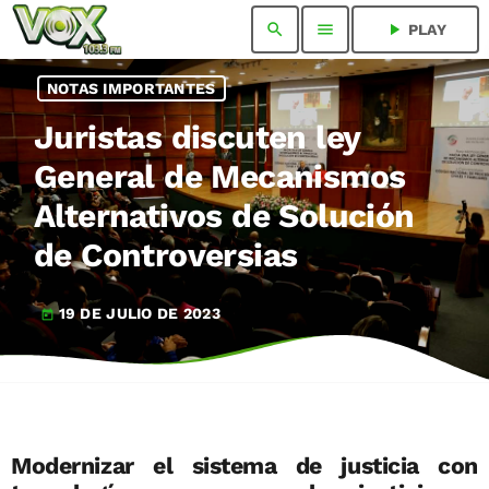
search
menu
play_arrow
PLAY
NOTAS IMPORTANTES
Juristas discuten ley
General de Mecanismos
Alternativos de Solución
de Controversias
19 DE JULIO DE 2023
today
Modernizar el sistema de justicia con