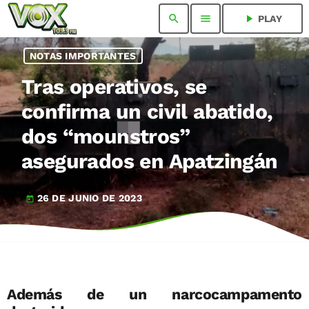
search
menu
play_arrow
PLAY
NOTAS IMPORTANTES
Tras operativos, se
confirma un civil abatido,
dos “mounstros”
asegurados en Apatzingán
26 DE JUNIO DE 2023
today
Además de un narcocampamento