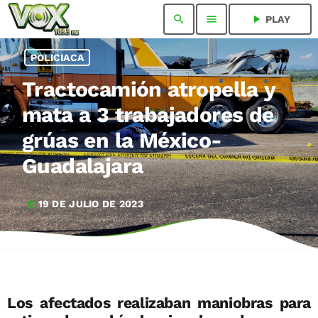
search
menu
play_arrow
PLAY
POLICIACA
Tractocamión atropella y
mata a 3 trabajadores de
grúas en la México-
Guadalajara
19 DE JULIO DE 2023
today
Los afectados realizaban maniobras para