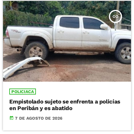
insert_link
POLICIACA
Empistolado sujeto se enfrenta a policías
en Peribán y es abatido
today
7 DE AGOSTO DE 2026