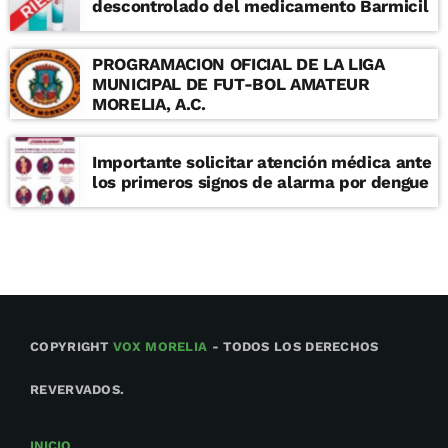
descontrolado del medicamento Barmicil
colonia Vasco de Quiroga, en Morelia,
Michoacán.
PROGRAMACION OFICIAL DE LA LIGA
MUNICIPAL DE FUT-BOL AMATEUR
MORELIA, A.C.
Importante solicitar atención médica ante
los primeros signos de alarma por dengue
COPYRIGHT
VOX MORELIA
- TODOS LOS DERECHOS
REVERVADOS.
INICIO