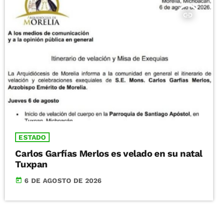
insert_link
ESTADO
Carlos Garfías Merlos es velado en su natal
Tuxpan
today
6 DE AGOSTO DE 2026