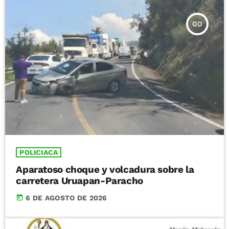
insert_link
POLICIACA
Aparatoso choque y volcadura sobre la
carretera Uruapan-Paracho
today
6 DE AGOSTO DE 2026