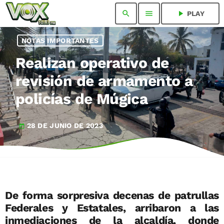
search
menu
play_arrow
PLAY
NOTAS IMPORTANTES
Realizan operativo de
revisión de armamento a
policías de Múgica
28 DE JUNIO DE 2023
today
De forma sorpresiva decenas de patrullas
Federales y Estatales, arribaron a las
inmediaciones de la alcaldía, donde