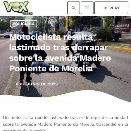
search
menu
play_arrow
PLAY
POLICIACA
Motociclista resulta
lastimado tras derrapar
sobre la avenida Madero
Poniente de Morelia
6 DE JUNIO DE 2023
today
Un motociclista quedó lastimado tras el derrape de su unidad
sobre la avenida Madero Poniente de Morelia, trascendió en la
cobertura de la noticia.