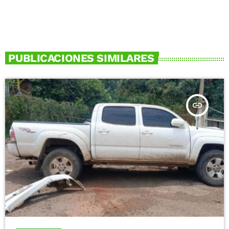
PUBLICACIONES SIMILARES
insert_link