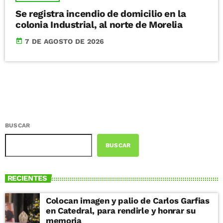
Se registra incendio de domicilio en la
colonia Industrial, al norte de Morelia
today
7 DE AGOSTO DE 2026
BUSCAR
BUSCAR
RECIENTES
Colocan imagen y palio de Carlos Garfias
en Catedral, para rendirle y honrar su
memoria