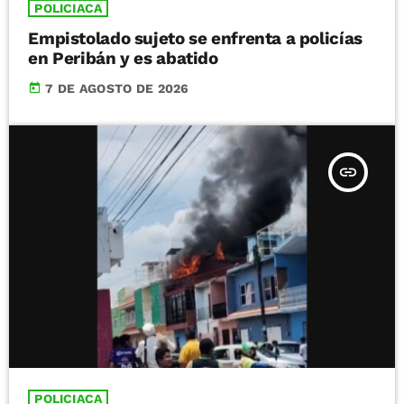
POLICIACA
Empistolado sujeto se enfrenta a policías
en Peribán y es abatido
today
7 DE AGOSTO DE 2026
insert_link
POLICIACA