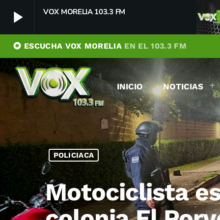
VOX MORELIA 103.3 FM
play_arrow
album
ESCUCHA VOX MORELIA
EN EL 103.3 FM
VOX MORELIA 103.3 FM
play_arrow
Player Debug
INICIO
NOTICIAS
pushFeed = INITIALIZE1786089564921
[object Object]
newFeedReading = REITERATE - 1786089564922
newFeedReading = REITERATE - 1786089564985
POLICIACA
Motociclista es
colonia El Porv