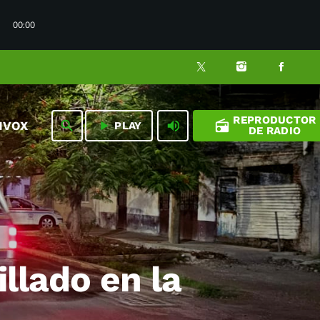
00:00
REPRODUCTOR
play_arrow
volume_up
radio
search
NVOX
PLAY
DE RADIO
illado en la