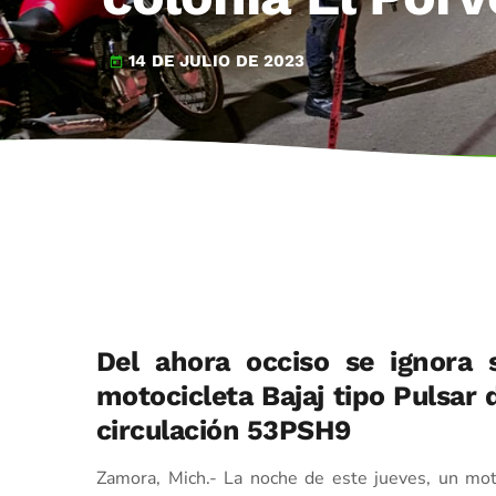
14 DE JULIO DE 2023
today
Del ahora occiso se ignora 
motocicleta Bajaj tipo Pulsar 
circulación 53PSH9
Zamora, Mich.- La noche de este jueves, un moto