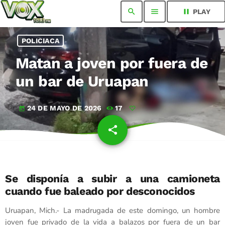
search
menu
pause
PLAY
POLICIACA
Matan a joven por fuera de
un bar de Uruapan
24 DE MAYO DE 2026
17
today
share
email
Se disponía a subir a una camioneta
cuando fue baleado por desconocidos
Uruapan, Mich.- La madrugada de este domingo, un hombre
joven fue privado de la vida a balazos por fuera de un bar