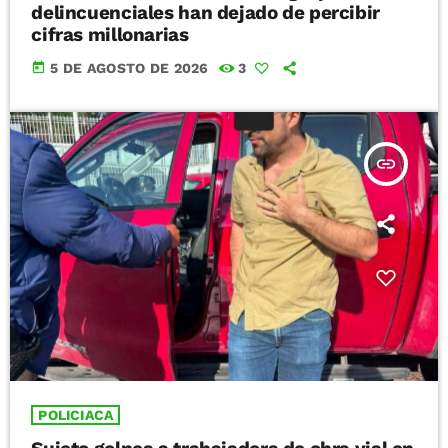
delincuenciales han dejado de percibir
cifras millonarias
today
5 DE AGOSTO DE 2026
3
insert_link
POLICIACA