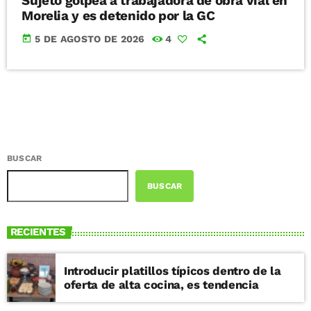
Sujeto golpea a trabajadora de obra vial en
Morelia y es detenido por la GC
today
5 DE AGOSTO DE 2026
4
BUSCAR
BUSCAR
RECIENTES
Introducir platillos típicos dentro de la
oferta de alta cocina, es tendencia