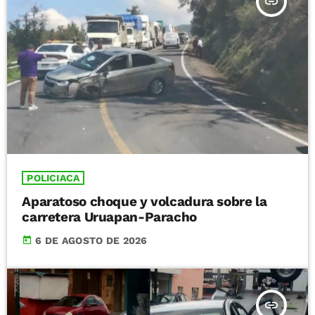
insert_link
POLICIACA
Aparatoso choque y volcadura sobre la
carretera Uruapan-Paracho
today
6 DE AGOSTO DE 2026
insert_link