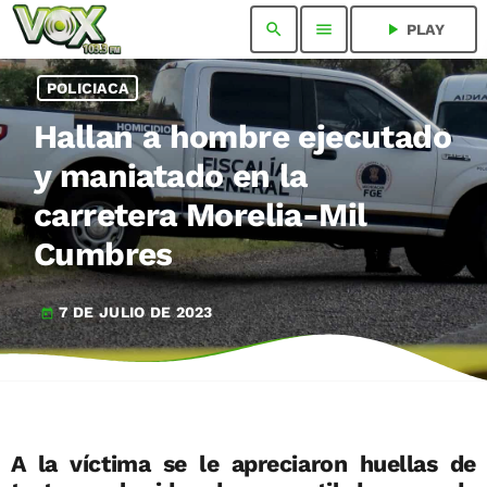
search
menu
play_arrow
PLAY
POLICIACA
Hallan a hombre ejecutado
y maniatado en la
carretera Morelia-Mil
Cumbres
7 DE JULIO DE 2023
today
A la víctima se le apreciaron huellas de