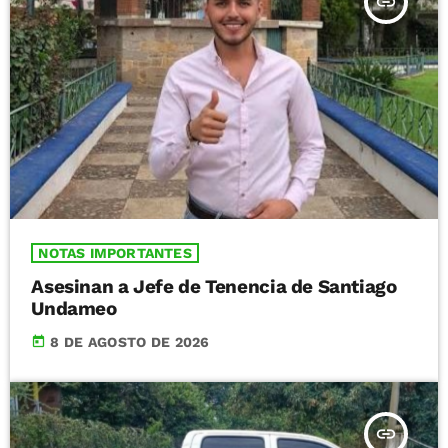
insert_link
NOTAS IMPORTANTES
Asesinan a Jefe de Tenencia de Santiago
Undameo
today
8 DE AGOSTO DE 2026
insert_link