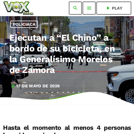
search
menu
play_arrow
PLAY
POLICIACA
Ejecutan a “El Chino” a
bordo de su bicicleta, en
la Generalísimo Morelos
de Zamora
17 DE MAYO DE 2026
today
Hasta el momento al menos 4 personas