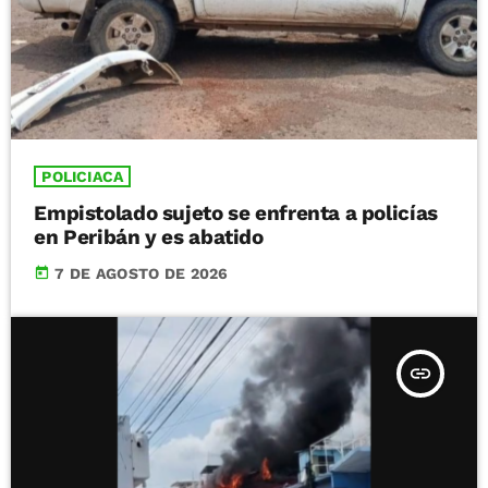
POLICIACA
Empistolado sujeto se enfrenta a policías
en Peribán y es abatido
today
7 DE AGOSTO DE 2026
insert_link