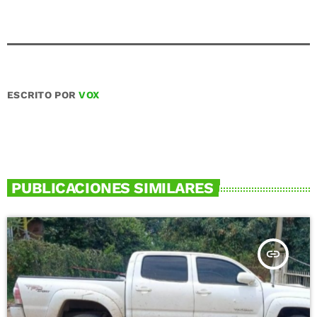
ESCRITO POR
VOX
PUBLICACIONES SIMILARES
insert_link