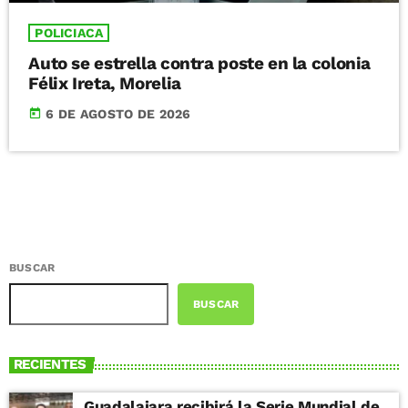
POLICIACA
Auto se estrella contra poste en la colonia
Félix Ireta, Morelia
today
6 DE AGOSTO DE 2026
BUSCAR
BUSCAR
RECIENTES
Guadalajara recibirá la Serie Mundial de