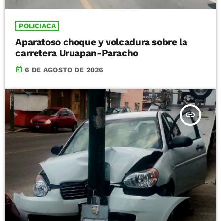
POLICIACA
Aparatoso choque y volcadura sobre la
carretera Uruapan-Paracho
today
6 DE AGOSTO DE 2026
insert_link