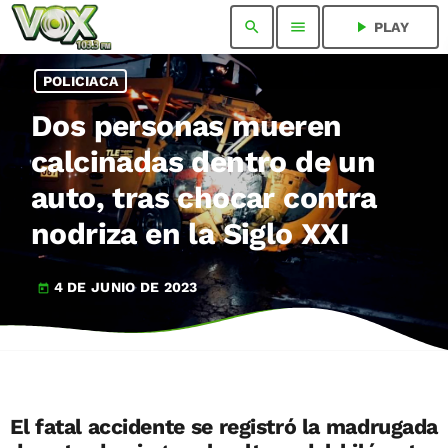
search
menu
play_arrow
PLAY
POLICIACA
Dos personas mueren
calcinadas dentro de un
auto, tras chocar contra
nodriza en la Siglo XXI
4 DE JUNIO DE 2023
today
El fatal accidente se registró la madrugada