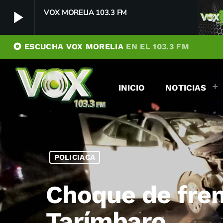
play_arrow
VOX MORELIA 103.3 FM
album
ESCUCHA VOX MORELIA
EN EL 103.3 FM
VOX MORELIA 103.3 FM
play_arrow
Player Debug
INICIO
NOTICIAS
pushFeed = INITIALIZE1785972335357
[object Object]
newFeedReading = REITERATE - 1785972335358
newFeedReading = REITERATE - 1785972335433
POLICIACA
Choque de fren
Tarímbaro