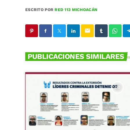
ESCRITO POR
RED 113 MICHOACÁN
email
PUBLICACIONES SIMILARES
insert_link