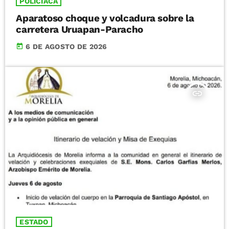
POLICIACA
Aparatoso choque y volcadura sobre la
carretera Uruapan-Paracho
today
6 DE AGOSTO DE 2026
insert_link
ESTADO