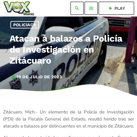
search
menu
play_arrow
PLAY
POLICIACA
Atacan a balazos a Policía
de Investigación en
Zitácuaro
19 DE JULIO DE 2023
today
Zitácuaro, Mich.- Un elemento de la Policía de Investigación
(PDI) de la Fiscalía General del Estado, resultó herido tras ser
atacado a balazos por delincuentes en el municipio de Zitácuaro.